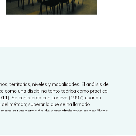
, territorios, niveles y modalidades. El análisis de
ica como una disciplina tanto teórica como práctica
 2011). Se concuerda con Laneve (1997) cuando
 o del método; superar lo que se ha llamado
recupere su generación de conocimientos específicos
sarias para avanzar en la construcción de teoría
 consiste en establecer elementos que permitan