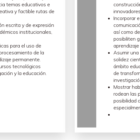
de la formación profesional y de su experiencia-, permiten a l
acia temas educativos e
construcció
xplicando su modo de actuar y desempeño, asunto de suma relev
eativa y factible rutas de
innovadores
ente se justifica tomando en cuenta la naturaleza amplia, compl
Incorporar e
ento y sociedad en el cual se enmarcan-, así como la necesida
n escrita y de expresión
comunicació
da.
démicos institucionales,
así como de
esta LGAC -sin ser limitantes-, pueden considerarse: evolución 
posibiliten
terio, políticas educativas orientadas hacia la formación del pr
icas para el uso de
aprendizaje 
de la formación para la docencia, estudios comparativos de la f
procesamiento de la
Asumir una p
s e innovación en la formación del profesorado, desarrollo profe
endizaje permanente.
solidez cien
ción y desarrollo profesional, saberes docentes, entre otros.
cursos tecnológicos
ámbito educ
gación y la educación.
de transfor
investigació
Mostrar hab
rodean las 
posibilidad
especialmen