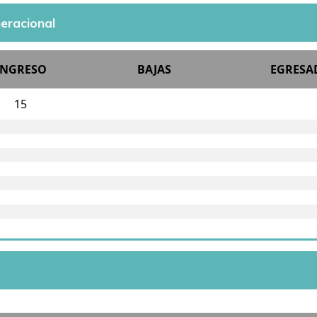
eracional
INGRESO
BAJAS
EGRESA
15