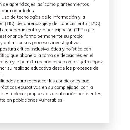
os profesores la toma de decisiones y acciones con
n de aprendizajes, así como planteamientos
ancia en el proceso educativo.
 para abordarlos.
eja, dinámica y contextualizada que caracteriza a
l uso de tecnologías de la información y la
d de profundizar en ellos para comprenderlos o
n (TIC), del aprendizaje y del conocimiento (TAC),
l empoderamiento y la participación (TEP) que
o historia de la formación docente,
 gestionar de forma permanente su propio
ofesorado, currículum y planes de estudio orientados
y optimizar sus procesos investigativos.
ormación docente, modelos de formación docente, la
ostura crítica, inclusiva, ética y holística con
sional docente (formación inicial, continua y
tífica que abone a la toma de decisiones en el
ativo y le permita reconocerse como sujeto capaz
mar su realidad educativa desde los procesos de
n.
ilidades para reconocer las condiciones que
prácticas educativas en su complejidad, con la
 de establecer propuestas de atención pertinentes,
te en poblaciones vulnerables.