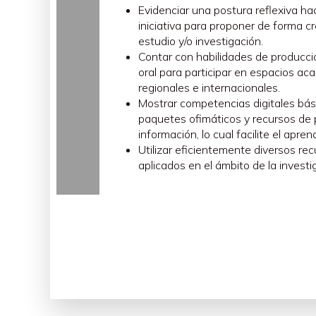
Al mismo tiempo, estos saberes -procedentes 
Evidenciar una postura reflexiva h
respecto a la enseñanza y el aprendizaje, e
iniciativa para proponer de forma cr
Investigar la formación y los saberes del doc
estudio y/o investigación.
estos objetos de estudio -en función del mom
Contar con habilidades de producció
fortalecerlos de forma científica y argumenta
oral para participar en espacios aca
Como ejemplo de investigaciones incluidas en 
regionales e internacionales.
institucionalización de la formación del magis
Mostrar competencias digitales bás
a la formación docente, retos y prospectiva 
paquetes ofimáticos y recursos de 
formación de formadores, experiencias exitosa
información, lo cual facilite el apr
permanente), trabajo tutorial durante la forma
Utilizar eficientemente diversos re
aplicados en el ámbito de la investi
Ver sublíneas en VIDEOS
DIAD: Sublíneas