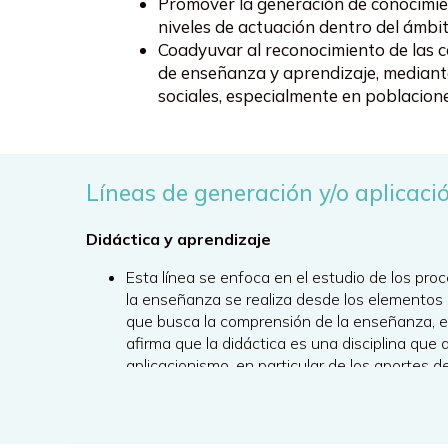
Promover la generación de conocimie
niveles de actuación dentro del ámbi
Coadyuvar al reconocimiento de las c
de enseñanza y aprendizaje, mediant
sociales, especialmente en poblacione
Líneas de generación y/o aplicaci
Didáctica y aprendizaje
Esta línea se enfoca en el estudio de los proc
la enseñanza se realiza desde los elementos d
que busca la comprensión de la enseñanza, e
afirma que la didáctica es una disciplina que 
aplicacionismo, en particular de los aportes d
referidos a la enseñanza.
Tal como lo señala Díaz Barriga (1998, 2010) 
didáctica. Se considera que la didáctica es u