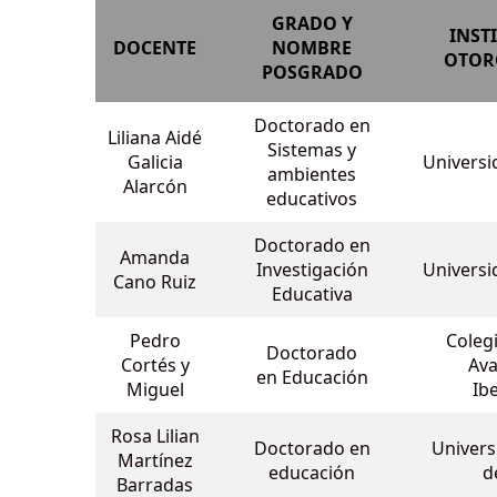
GRADO Y
INST
DOCENTE
NOMBRE
OTORG
POSGRADO
Doctorado en
Liliana Aidé
Sistemas y
Galicia
Universi
ambientes
Alarcón
educativos
Doctorado en
Amanda
Investigación
Universi
Cano Ruiz
Educativa
Pedro
Coleg
Doctorado
Cortés y
Av
en Educación
Miguel
Ib
Rosa Lilian
Doctorado en
Univer
Martínez
educación
d
Barradas