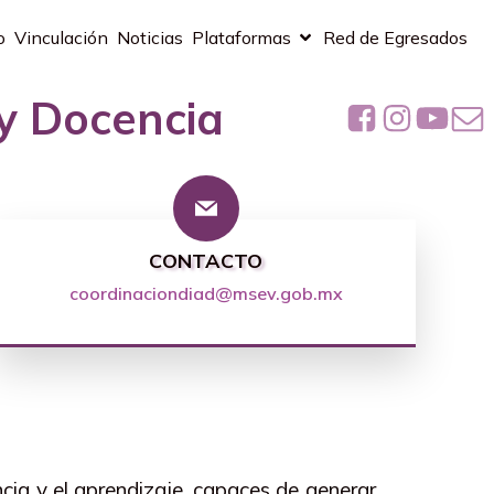
o
Vinculación
Noticias
Plataformas
Red de Egresados
 y Docencia
CONTACTO
coordinaciondiad@msev.gob.mx
cia y el aprendizaje, capaces de generar