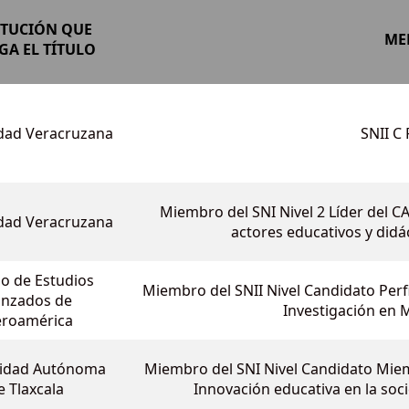
ITUCIÓN QUE
ME
A EL TÍTULO
dad Veracruzana
SNII C
Miembro del SNI Nivel 2 Líder del 
dad Veracruzana
actores educativos y didác
io de Estudios
Miembro del SNII Nivel Candidato Perf
anzados de
Investigación en 
eroamérica
sidad Autónoma
Miembro del SNI Nivel Candidato Mie
e Tlaxcala
Innovación educativa en la soc