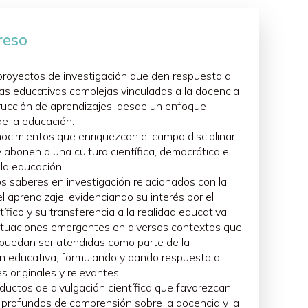
 educativo. La didáctica, vista desde una visión
 la vida (Yáñez, 2015). La riqueza del proceso de
reso
 nos constituyen como personas, de acuerdo con el
 proyectos de investigación que den respuesta a
ltural pues se concibe que es el sujeto quien
as educativas complejas vinculadas a la docencia
lta fundamental. Dentro de este marco el concepto
trucción de aprendizajes, desde un enfoque
e le permite la construcción de una identidad y la
e la educación.
ocimientos que enriquezcan el campo disciplinar
ndizaje, como la planificación y la evaluación, a la
y abonen a una cultura científica, democrática e
nculados a los ambientes virtuales e híbridos de
 la educación.
os saberes en investigación relacionados con la
l aprendizaje, evidenciando su interés por el
ífico y su transferencia a la realidad educativa.
u formación inicial y durante el ejercicio de la
 situaciones emergentes en diversos contextos que
comprometido (González y González, 2007). Por lo
 puedan ser atendidas como parte de la
do a la mejora profesional y la configuración de
ón educativa, formulando y dando respuesta a
ales.
s originales y relevantes.
aberes y conocimientos teóricos, epistemológicos,
ductos de divulgación científica que favorezcan
rse en un proceso educativo formal e intencionado.
 profundos de comprensión sobre la docencia y la