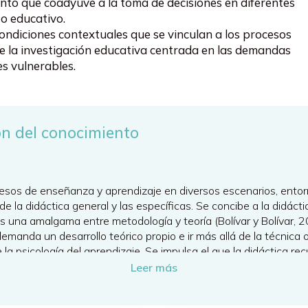
nto que coadyuve a la toma de decisiones en diferentes
to educativo.
ondiciones contextuales que se vinculan a los procesos
e la investigación educativa centrada en las demandas
s vulnerables.
ón del conocimiento
esos de enseñanza y aprendizaje en diversos escenarios, entornos
e la didáctica general y las específicas. Se concibe a la didáct
s una amalgama entre metodología y teoría (Bolívar y Bolívar,
demanda un desarrollo teórico propio e ir más allá de la técnica
e la psicología del aprendizaje. Se impulsa el que la didáctica 
Leer más
esta línea revalora a las investigaciones de aula pues son nece
na disciplina sustantiva del campo de la educación, cuya tarea