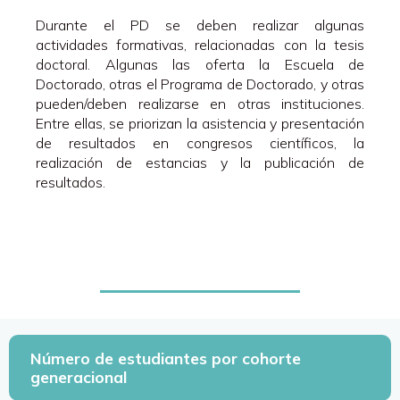
Arte, la Historia, la Literatura y la Música.
Durante el PD se deben realizar algunas
Construcción de la identidad femenina y el aprendizaje
actividades formativas, relacionadas con la tesis
en grupos de mujeres en las diferentes etapas
doctoral. Algunas las oferta la Escuela de
educativas.
Doctorado, otras el Programa de Doctorado, y otras
El Arte Infantil y la Innovación en Educación Artística
pueden/deben realizarse en otras instituciones.
(plástica y visual) de los distintos niveles educativos.
Entre ellas, se priorizan la asistencia y presentación
de resultados en congresos científicos, la
realización de estancias y la publicación de
resultados.
Número de estudiantes por cohorte
generacional