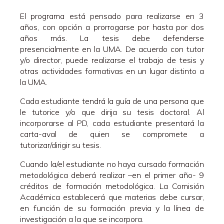
proyectos en los siguientes ámbitos:
El programa está pensado para realizarse en 3
Desarrollo profesional del docente (inicial y
años, con opción a prorrogarse por hasta por dos
permanente) a través de modelos alternativos, la
años más. La tesis debe defenderse
indagación narrativa, la investigación-acción
presencialmente en la UMA. De acuerdo con tutor
cooperativa y Lesson Studys.
y/o director, puede realizarse el trabajo de tesis y
Evaluación educativa de los aprendizajes.
otras actividades formativas en un lugar distinto a
Estrategias didácticas y organizativas para la mejora y
la UMA.
la innovación educativa.
Ecologías del aprendizaje, aprendizaje ubicuo y
Cada estudiante tendrá la guía de una persona que
aprendizaje expandido.
le tutorice y/o que dirija su tesis doctoral. Al
La escuela Inclusiva.
incorporarse al PD, cada estudiante presentará la
Fracaso y abandono escolar en Secundaria.
carta-aval de quien se compromete a
La construcción de los procesos educativos y de la
tutorizar/dirigir su tesis.
ciudadanía en entornos rurales.
Cultura, Comunicación, Sociedad y Comunidad desde
Cuando la/el estudiante no haya cursado formación
un análisis transversal y crítico.
metodológica deberá realizar –en el primer año- 9
Procesos educativos innovadores en el ámbito de la
créditos de formación metodológica. La Comisión
Lengua y la Literatura española.
Académica establecerá que materias debe cursar,
Plurilingüismo y Curriculum integrado de las lenguas.
en función de su formación previa y la línea de
Enfoques interdisciplinares entre disciplinas como el
investigación a la que se incorpora.