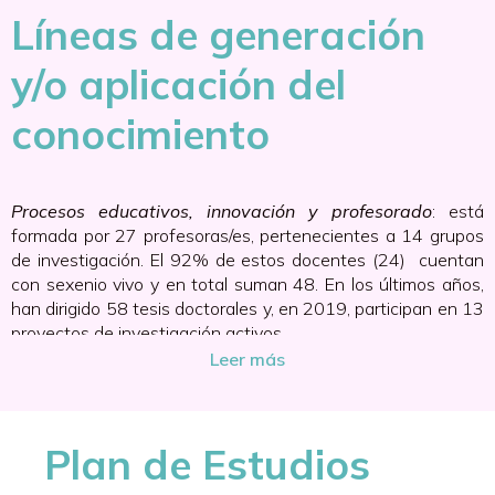
Líneas de generación
y/o aplicación del
conocimiento
Procesos educativos, innovación y profesorado
: está
formada por 27 profesoras/es, pertenecientes a 14 grupos
de investigación. El 92% de estos docentes (24) cuentan
con sexenio vivo y en total suman 48. En los últimos años,
han dirigido 58 tesis doctorales y, en 2019, participan en 13
proyectos de investigación activos.
Leer más
Ámbitos de indagación.
Esta línea se centra en los aspectos
propios de la vida escolar, tanto en su dimensión curricular
como organizativa e institucional en la sociedad actual a
través de acciones de innovación. Más específicamente, el
Plan de Estudios
profesorado adscrito a esta línea está desarrollando