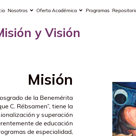
cio
Nosotros
Oferta Académica
Programas
Repositori
Misión y Visión
Misión
Posgrado de la Benemérita
ue C. Rébsamen”, tiene la
esionalización y superación
erentemente de educación
rogramas de especialidad,